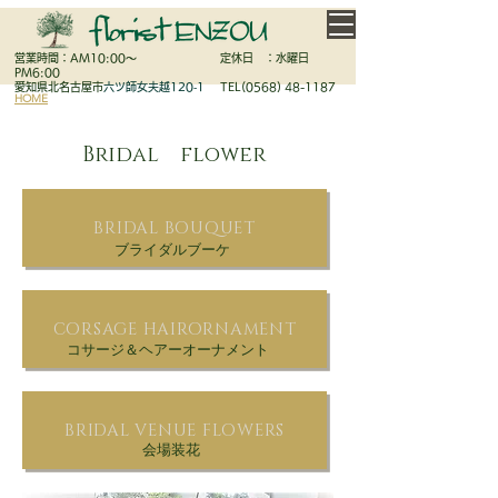
営業時間：AM10:00～
定休日 ：水曜日
PM6:00
愛知県北名古屋市
六ツ師女夫越120‐1
TEL(0568) 48-1187
HOME
NETSHOP
GALLERY
BRAIDAL
LESSON
GARDEN
CONCEPT
HISTORY
CONTACT
ACCESS
​Bridal flower
BRIDAL BOUQUET
ブライダルブーケ
CORSAGE HAIRORNAMENT
コサージ＆ヘアーオーナメント
BRIDAL VENUE FLOWERS
会場装花