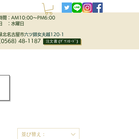
間：AM10:00～PM6:00
日 ：水曜日
県北名古屋市
六ツ師女夫越120‐1
(0568) 48-1187
注文書 (ﾀﾞｳﾝﾛｰﾄﾞ)
STORY
ACCESS
CONTACT
並び替え：