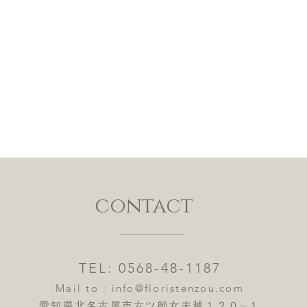
contact
TEL: 0568-48-1187
Mail to :
info@floristenzou.com
愛知県北名古屋市六ツ師女夫越１２０−１