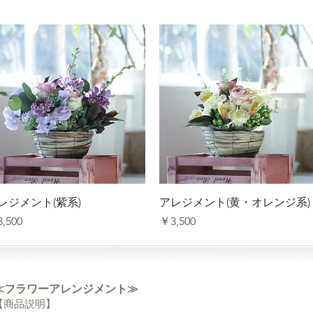
クイックビュー
クイックビュー
レジメント(紫系)
アレジメント(黄・オレンジ系)
格
価格
,500
￥3,500
≪フラワーアレンジメント≫
【商品説明】