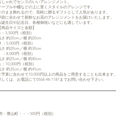
おしゃれでセンスのいいアレンジメント。
テーブルや棚などの上に置くスタイルのアレンジです。
そのまま飾れるので、気軽に贈るギフトとして人気があります。
季節に合わせて新鮮なお花のアレンジメントをお届けいたします。
お誕生日や記念日、各種御祝いなどにも適しています。
【商品サイズと金額】
Ｓ：3,500円（税別）
高さ 約20cm／横 約20cm
Ｍ ：5,000円（税別）
高さ 約20cm／横 約30cm
Ｌ ：8,000円（税別）
高さ 約25cm／横 約40cm
LL：10,000円（税別）
高さ 約35cm／横 約45cm
ご予算に合わせて10,000円以上の商品をご用意することも出来ます
詳しくは、お電話にて0568-48-1187までお問い合わせ下さい。
達』
市・豊山町・・・500円（税別）