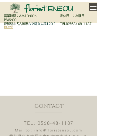
営業時間：AM10:00～
定休日 ：水曜日
PM6:00
愛知県北名古屋市
六ツ師女夫越120‐1
TEL(0568) 48-1187
HOME
NETSHOP
GALLERY
BRAIDAL
LESSON
GARDEN
CONCEPT
HISTORY
CONTACT
ACCESS
contact
TEL:
0568-48-1187
Mail to :
info@floristenzou.com