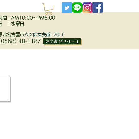
間：AM10:00～PM6:00
日 ：水曜日
県北名古屋市
六ツ師女夫越120‐1
(0568) 48-1187
注文書 (ﾀﾞｳﾝﾛｰﾄﾞ)
STORY
ACCESS
CONTACT