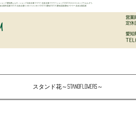
ップ,愛知県ふらw－ショップ,北名古屋フラワー,北名古屋フラワーショップ,ENZOU,enzou,エンゾウ,えんぞう,
ist,北名古屋市花屋ENZOU,北名古屋florists,floristENZOU,愛知ENZOU,愛知花屋,愛知フラワー,北名古屋花束
営業時
定休
愛知
TEL
BRAIDAL
OTHERS
LESSON
GARDEN
CONCEPT
HI
スタンド花～StandFlowers～