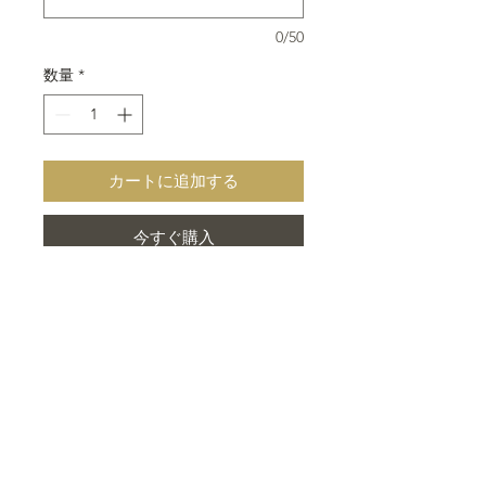
0/50
数量
*
カートに追加する
今すぐ購入
フラワーギフトBOXアレンジメン
ト。ボックスの中にはお花が！フタ
を開けたらお花の感動を伝えます。
サプライズで贈りたい方や、誕生
日、プロポーズにも最適です。
【商品サイズと金額】
季節に合わせて新鮮なお花のアレン
ジメントをお届けいたします。
Ｓ：3,000円（税別）
【送料について】
高さ 約10.5cm／横 約13cm